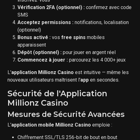
Vérification 2FA (optionnel) :
confirmez avec code
SMS
Acceptez permissions :
notifications, localisation
(optionnel)
Bonus activé :
vos
free spins
mobiles
apparaissent
Dépôt (optionnel) :
pour jouer en argent réel
Commencez à jouer :
parcourez les 4 000+ jeux
L'
application
Millionz Casino
est intuitive — même les
nouveaux utilisateurs maîtrisent l'
app
en secondes.
Sécurité de l'Application
Millionz Casino
Mesures de Sécurité Avancées
L'
application mobile
Millionz Casino
emploie :
Chiffrement SSL/TLS 256-bit de bout en bout