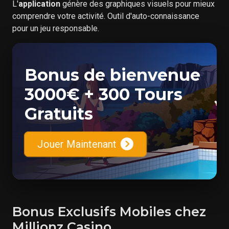
L'
application
génère des graphiques visuels pour mieux
comprendre votre activité. Outil d'auto-connaissance
pour un jeu responsable.
Bonus de bienvenue
3000€ + 300 Tours
Gratuits
Jouer Maintenant
Bonus Exclusifs Mobiles chez
Millionz Casino