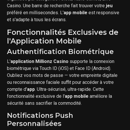
Casino. Une barre de recherche fait trouver votre
jeu
préféré en millisecondes. L'
app mobile
est responsive
et s'adapte à tous les écrans.
Fonctionnalités Exclusives de
l'Application Mobile
Authentification Biométrique
L'
application Millionz Casino
supporte la connexion
biométrique via Touch ID (iOS) et Face ID (Android).
Oubliez vos mots de passe — votre empreinte digitale
ou reconnaissance faciale suffit pour accéder à votre
compte d'
app
. Ultra-sécurisé, ultra-rapide. Cette
fonctionnalité exclusive de l'
app mobile
améliore la
sécurité sans sacrifier la commodité.
Notifications Push
Personnalisées