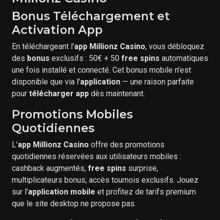
Bonus Téléchargement et
Activation App
En téléchargeant l'
app Millionz Casino
, vous débloquez
des
bonus
exclusifs : 50€ + 50
free spins
automatiques
une fois installé et connecté. Cet bonus mobile n'est
disponible que via l'
application
— une raison parfaite
pour
télécharger app
dès maintenant.
Promotions Mobiles
Quotidiennes
L'
app Millionz Casino
offre des promotions
quotidiennes réservées aux utilisateurs mobiles :
cashback augmentés,
free spins
surprise,
multiplicateurs bonus, accès tournois exclusifs. Jouez
sur l'
application mobile
et profitez de tarifs premium
que le site desktop ne propose pas.