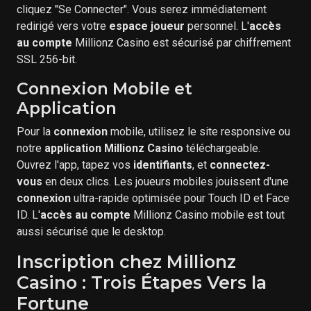
cliquez "Se Connecter". Vous serez immédiatement
redirigé vers votre
espace joueur
personnel. L'
accès
au compte
Millionz Casino est sécurisé par chiffrement
SSL 256-bit.
Connexion Mobile et
Application
Pour la
connexion
mobile, utilisez le site responsive ou
notre
application Millionz Casino
téléchargeable.
Ouvrez l'app, tapez vos
identifiants
, et
connectez-
vous
en deux clics. Les joueurs mobiles jouissent d'une
connexion
ultra-rapide optimisée pour Touch ID et Face
ID. L'
accès au compte
Millionz Casino mobile est tout
aussi sécurisé que le desktop.
Inscription chez Millionz
Casino : Trois Étapes Vers la
Fortune