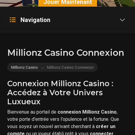
Jouer Maintenant
Navigation
Millionz Casino Connexion
Millionz Casino
Millionz Casino Connexion
Connexion Millionz Casino :
Accédez à Votre Univers
Luxueux
Bienvenue au portail de
connexion Millionz Casino
,
votre porte d'entrée vers l'opulence et la fortune. Que
vous soyez un nouvel arrivant cherchant à
créer un
compte
ou un joueur établi prêt à vous
connecter
,