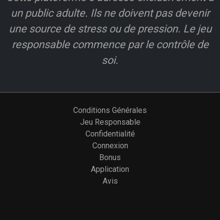
un public adulte. Ils ne doivent pas devenir
une source de stress ou de pression. Le jeu
responsable commence par le contrôle de
soi.
Conditions Générales
Jeu Responsable
Confidentialité
Connexion
Bonus
Application
Avis
Contact