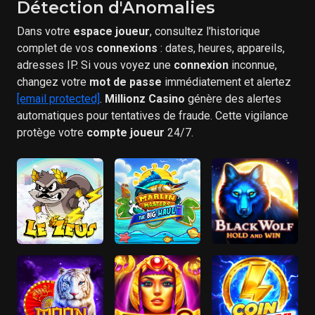
Détection d'Anomalies
Dans votre
espace joueur
, consultez l'historique
complet de vos
connexions
: dates, heures, appareils,
adresses IP. Si vous voyez une
connexion
inconnue,
changez votre
mot de passe
immédiatement et alertez
[email protected]
.
Millionz Casino
génère des alertes
automatiques pour tentatives de fraude. Cette vigilance
protège votre
compte joueur
24/7.