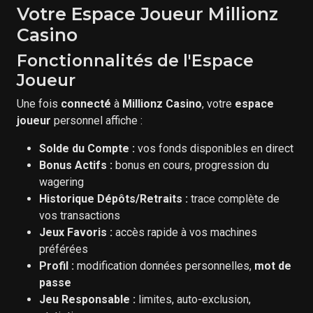
Votre Espace Joueur Millionz
Casino
Fonctionnalités de l'Espace
Joueur
Une fois
connecté
à
Millionz Casino
, votre
espace
joueur
personnel affiche :
Solde du Compte :
vos fonds disponibles en direct
Bonus Actifs :
bonus en cours, progression du
wagering
Historique Dépôts/Retraits :
trace complète de
vos transactions
Jeux Favoris :
accès rapide à vos machines
préférées
Profil :
modification données personnelles,
mot de
passe
Jeu Responsable :
limites, auto-exclusion,