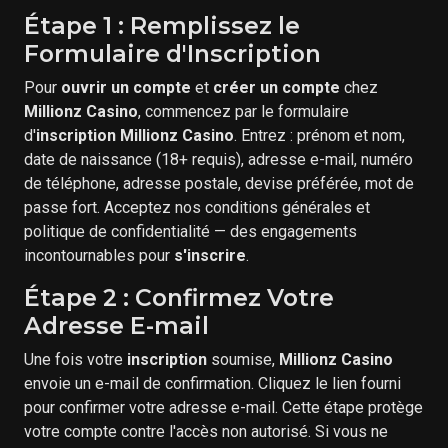
Étape 1 : Remplissez le
Formulaire d'Inscription
Pour
ouvrir un compte
et
créer un compte
chez
Millionz Casino
, commencez par le formulaire
d'
inscription Millionz Casino
. Entrez : prénom et nom,
date de naissance (18+ requis), adresse e-mail, numéro
de téléphone, adresse postale, devise préférée, mot de
passe fort. Acceptez nos conditions générales et
politique de confidentialité — des engagements
incontournables pour
s'inscrire
.
Étape 2 : Confirmez Votre
Adresse E-mail
Une fois votre
inscription
soumise,
Millionz Casino
envoie un e-mail de confirmation. Cliquez le lien fourni
pour confirmer votre adresse e-mail. Cette étape protège
votre compte contre l'accès non autorisé. Si vous ne