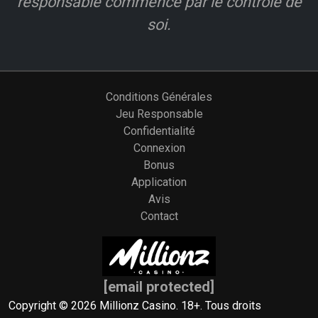
responsable commence par le contrôle de
soi.
Conditions Générales
Jeu Responsable
Confidentialité
Connexion
Bonus
Application
Avis
Contact
[email protected]
Copyright © 2026 Millionz Casino. 18+. Tous droits