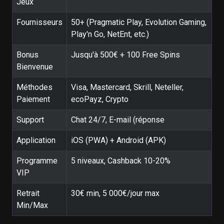
Jeux
Fournisseurs
50+ (Pragmatic Play, Evolution Gaming,
Play'n Go, NetEnt, etc.)
Bonus
Jusqu'à 500€ + 100 Free Spins
Bienvenue
Méthodes
Visa, Mastercard, Skrill, Neteller,
Paiement
ecoPayz, Crypto
Support
Chat 24/7, E-mail (réponse
Application
iOS (PWA) + Android (APK)
Programme
5 niveaux, Cashback 10-20%
VIP
Retrait
30€ min, 5 000€/jour max
Min/Max