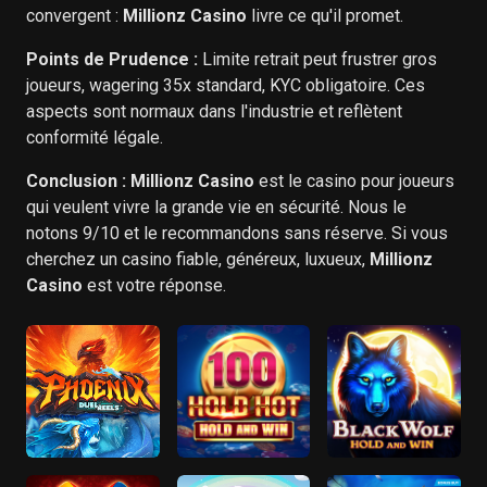
convergent :
Millionz Casino
livre ce qu'il promet.
Points de Prudence :
Limite retrait peut frustrer gros
joueurs, wagering 35x standard, KYC obligatoire. Ces
aspects sont normaux dans l'industrie et reflètent
conformité légale.
Conclusion :
Millionz Casino
est le casino pour joueurs
qui veulent vivre la grande vie en sécurité. Nous le
notons 9/10 et le recommandons sans réserve. Si vous
cherchez un casino fiable, généreux, luxueux,
Millionz
Casino
est votre réponse.