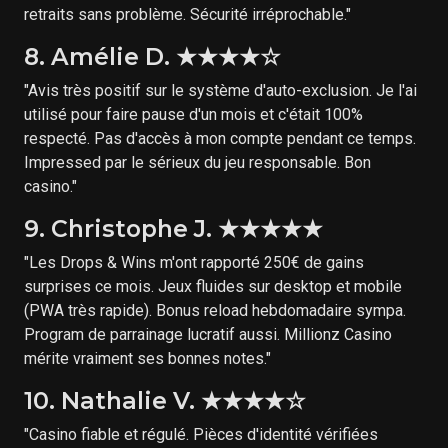
retraits sans problème. Sécurité irréprochable."
8. Amélie D. ★★★★☆
"Avis très positif sur le système d'auto-exclusion. Je l'ai
utilisé pour faire pause d'un mois et c'était 100%
respecté. Pas d'accès à mon compte pendant ce temps.
Impressed par le sérieux du jeu responsable. Bon
casino."
9. Christophe J. ★★★★★
"Les Drops & Wins m'ont rapporté 250€ de gains
surprises ce mois. Jeux fluides sur desktop et mobile
(PWA très rapide). Bonus reload hebdomadaire sympa.
Program de parrainage lucratif aussi. Millionz Casino
mérite vraiment ses bonnes notes."
10. Nathalie V. ★★★★☆
"Casino fiable et régulé. Pièces d'identité vérifiées