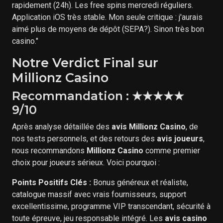
rapidement (24h). Les free spins mercredi réguliers.
Application iOS très stable. Mon seule critique : j'aurais
aimé plus de moyens de dépôt (SEPA?). Sinon très bon
casino."
Notre Verdict Final sur
Millionz Casino
Recommandation : ★★★★★
9/10
Après analyse détaillée des
avis Millionz Casino
, de
nos tests personnels, et des retours des
avis joueurs
,
nous recommandons
Millionz Casino
comme premier
choix pour joueurs sérieux. Voici pourquoi :
Points Positifs Clés :
Bonus généreux et réaliste,
catalogue massif avec vrais fournisseurs, support
excellentissime, programme VIP transcendant, sécurité à
toute épreuve, jeu responsable intégré. Les
avis casino