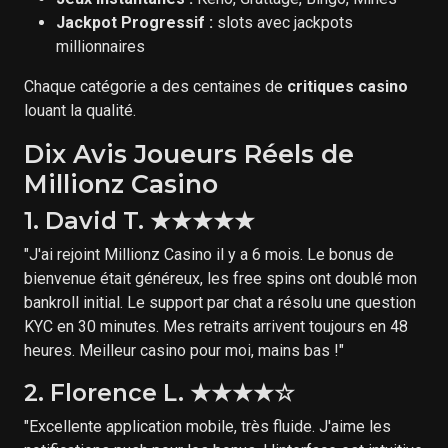
Jackpot Progressif :
slots avec jackpots
millionnaires
Chaque catégorie a des centaines de
critiques casino
louant la qualité.
Dix Avis Joueurs Réels de
Millionz Casino
1. David T. ★★★★★
"J'ai rejoint Millionz Casino il y a 6 mois. Le bonus de
bienvenue était généreux, les free spins ont doublé mon
bankroll initial. Le support par chat a résolu une question
KYC en 30 minutes. Mes retraits arrivent toujours en 48
heures. Meilleur casino pour moi, mains bas !"
2. Florence L. ★★★★☆
"Excellente application mobile, très fluide. J'aime les